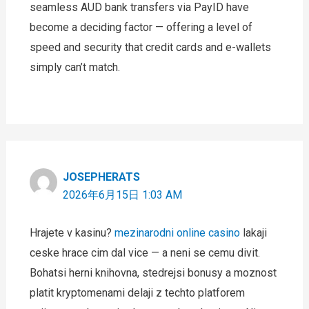
seamless AUD bank transfers via PayID have
become a deciding factor — offering a level of
speed and security that credit cards and e-wallets
simply can’t match.
JOSEPHERATS
2026年6月15日 1:03 AM
Hrajete v kasinu?
mezinarodni online casino
lakaji
ceske hrace cim dal vice — a neni se cemu divit.
Bohatsi herni knihovna, stedrejsi bonusy a moznost
platit kryptomenami delaji z techto platforem