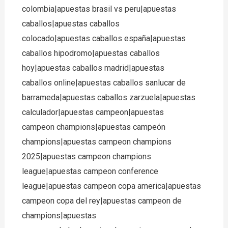
colombia|apuestas brasil vs peru|apuestas
caballos|apuestas caballos
colocado|apuestas caballos españa|apuestas
caballos hipodromo|apuestas caballos
hoy|apuestas caballos madrid|apuestas
caballos online|apuestas caballos sanlucar de
barrameda|apuestas caballos zarzuela|apuestas
calculador|apuestas campeon|apuestas
campeon champions|apuestas campeón
champions|apuestas campeon champions
2025|apuestas campeon champions
league|apuestas campeon conference
league|apuestas campeon copa america|apuestas
campeon copa del rey|apuestas campeon de
champions|apuestas