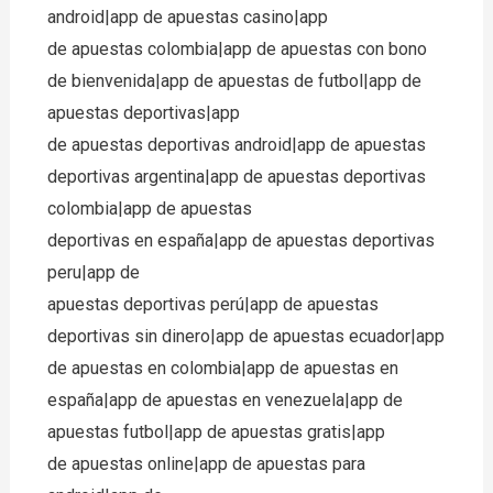
android|app de apuestas casino|app
de apuestas colombia|app de apuestas con bono
de bienvenida|app de apuestas de futbol|app de
apuestas deportivas|app
de apuestas deportivas android|app de apuestas
deportivas argentina|app de apuestas deportivas
colombia|app de apuestas
deportivas en españa|app de apuestas deportivas
peru|app de
apuestas deportivas perú|app de apuestas
deportivas sin dinero|app de apuestas ecuador|app
de apuestas en colombia|app de apuestas en
españa|app de apuestas en venezuela|app de
apuestas futbol|app de apuestas gratis|app
de apuestas online|app de apuestas para