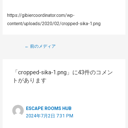
https://gibiercoordinator.com/wp-
content/uploads/2020/02/cropped-sika-1.png
←
前のメディア
「cropped-sika-1.png」に43件のコメン
トがあります
ESCAPE ROOMS HUB
2024年7月2日 7:31 PM