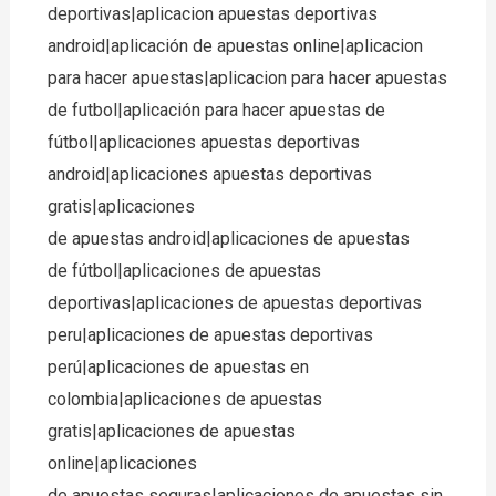
deportivas|aplicacion apuestas deportivas
android|aplicación de apuestas online|aplicacion
para hacer apuestas|aplicacion para hacer apuestas
de futbol|aplicación para hacer apuestas de
fútbol|aplicaciones apuestas deportivas
android|aplicaciones apuestas deportivas
gratis|aplicaciones
de apuestas android|aplicaciones de apuestas
de fútbol|aplicaciones de apuestas
deportivas|aplicaciones de apuestas deportivas
peru|aplicaciones de apuestas deportivas
perú|aplicaciones de apuestas en
colombia|aplicaciones de apuestas
gratis|aplicaciones de apuestas
online|aplicaciones
de apuestas seguras|aplicaciones de apuestas sin