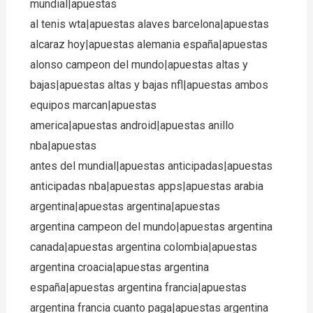
mundial|apuestas
al tenis wta|apuestas alaves barcelona|apuestas
alcaraz hoy|apuestas alemania españa|apuestas
alonso campeon del mundo|apuestas altas y
bajas|apuestas altas y bajas nfl|apuestas ambos
equipos marcan|apuestas
america|apuestas android|apuestas anillo
nba|apuestas
antes del mundial|apuestas anticipadas|apuestas
anticipadas nba|apuestas apps|apuestas arabia
argentina|apuestas argentina|apuestas
argentina campeon del mundo|apuestas argentina
canada|apuestas argentina colombia|apuestas
argentina croacia|apuestas argentina
españa|apuestas argentina francia|apuestas
argentina francia cuanto paga|apuestas argentina