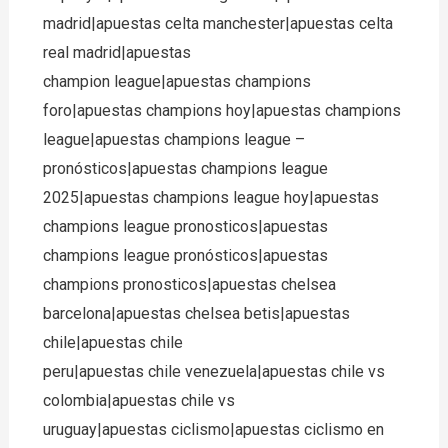
madrid|apuestas celta manchester|apuestas celta
real madrid|apuestas
champion league|apuestas champions
foro|apuestas champions hoy|apuestas champions
league|apuestas champions league –
pronósticos|apuestas champions league
2025|apuestas champions league hoy|apuestas
champions league pronosticos|apuestas
champions league pronósticos|apuestas
champions pronosticos|apuestas chelsea
barcelona|apuestas chelsea betis|apuestas
chile|apuestas chile
peru|apuestas chile venezuela|apuestas chile vs
colombia|apuestas chile vs
uruguay|apuestas ciclismo|apuestas ciclismo en