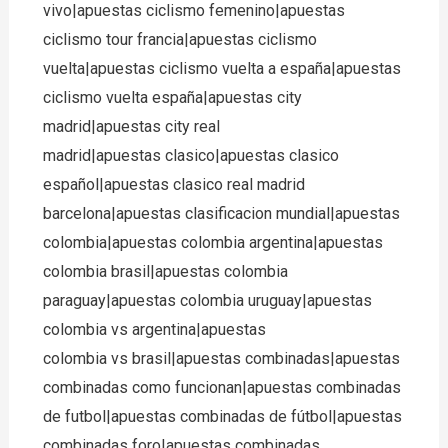
vivo|apuestas ciclismo femenino|apuestas
ciclismo tour francia|apuestas ciclismo
vuelta|apuestas ciclismo vuelta a españa|apuestas
ciclismo vuelta españa|apuestas city
madrid|apuestas city real
madrid|apuestas clasico|apuestas clasico
español|apuestas clasico real madrid
barcelona|apuestas clasificacion mundial|apuestas
colombia|apuestas colombia argentina|apuestas
colombia brasil|apuestas colombia
paraguay|apuestas colombia uruguay|apuestas
colombia vs argentina|apuestas
colombia vs brasil|apuestas combinadas|apuestas
combinadas como funcionan|apuestas combinadas
de futbol|apuestas combinadas de fútbol|apuestas
combinadas foro|apuestas combinadas