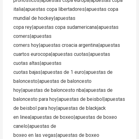
pronósticos|apuestas copa europa|apuestas copa
italia|apuestas copa libertadores|apuestas copa
mundial de hockey|apuestas
copa rey|apuestas copa sudamericana|apuestas
corners|apuestas
corners hoy|apuestas croacia argentina|apuestas
cuartos eurocopa|apuestas cuotas|apuestas
cuotas altas|apuestas
cuotas bajas|apuestas de 1 euro|apuestas de
baloncesto|apuestas de baloncesto
hoy|apuestas de baloncesto nba|apuestas de
baloncesto para hoy|apuestas de beisbol|apuestas
de beisbol para hoy|apuestas de blackjack
en linea|apuestas de boxeo|apuestas de boxeo
canelo|apuestas de
boxeo en las vegas|apuestas de boxeo