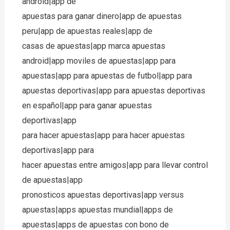
android|app de
apuestas para ganar dinero|app de apuestas
peru|app de apuestas reales|app de
casas de apuestas|app marca apuestas
android|app moviles de apuestas|app para
apuestas|app para apuestas de futbol|app para
apuestas deportivas|app para apuestas deportivas
en español|app para ganar apuestas
deportivas|app
para hacer apuestas|app para hacer apuestas
deportivas|app para
hacer apuestas entre amigos|app para llevar control
de apuestas|app
pronosticos apuestas deportivas|app versus
apuestas|apps apuestas mundial|apps de
apuestas|apps de apuestas con bono de