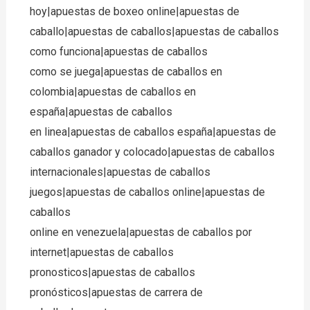
hoy|apuestas de boxeo online|apuestas de
caballo|apuestas de caballos|apuestas de caballos
como funciona|apuestas de caballos
como se juega|apuestas de caballos en
colombia|apuestas de caballos en
españa|apuestas de caballos
en linea|apuestas de caballos españa|apuestas de
caballos ganador y colocado|apuestas de caballos
internacionales|apuestas de caballos
juegos|apuestas de caballos online|apuestas de
caballos
online en venezuela|apuestas de caballos por
internet|apuestas de caballos
pronosticos|apuestas de caballos
pronósticos|apuestas de carrera de