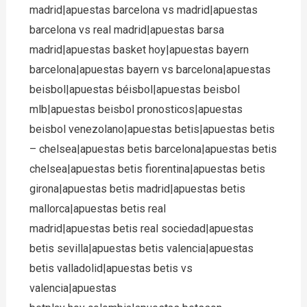
madrid|apuestas barcelona vs madrid|apuestas
barcelona vs real madrid|apuestas barsa
madrid|apuestas basket hoy|apuestas bayern
barcelona|apuestas bayern vs barcelona|apuestas
beisbol|apuestas béisbol|apuestas beisbol
mlb|apuestas beisbol pronosticos|apuestas
beisbol venezolano|apuestas betis|apuestas betis
– chelsea|apuestas betis barcelona|apuestas betis
chelsea|apuestas betis fiorentina|apuestas betis
girona|apuestas betis madrid|apuestas betis
mallorca|apuestas betis real
madrid|apuestas betis real sociedad|apuestas
betis sevilla|apuestas betis valencia|apuestas
betis valladolid|apuestas betis vs
valencia|apuestas