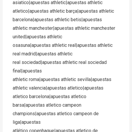
asiatico|apuestas athletic|apuestas athletic
atletico|apuestas athletic barça|apuestas athletic
barcelona|apuestas athletic betis|apuestas
athletic manchester|apuestas athletic manchester
united|apuestas athletic
osasuna|apuestas athletic real|apuestas athletic
real madrid|apuestas athletic
real sociedad|apuestas athletic real sociedad
final|apuestas
athletic roma|apuestas athletic sevilla|apuestas
athletic valencia|apuestas atletico|apuestas
atletico barcelona|apuestas atletico
barsa|apuestas atletico campeon
champions|apuestas atletico campeon de
liga|apuestas
atlético copenhague|apuestas atletico de