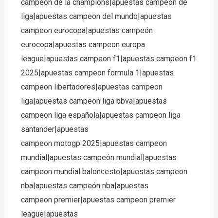
campeon de la champions|apuestas campeon de
liga|apuestas campeon del mundo|apuestas
campeon eurocopa|apuestas campeón
eurocopa|apuestas campeon europa
league|apuestas campeon f1|apuestas campeon f1
2025|apuestas campeon formula 1|apuestas
campeon libertadores|apuestas campeon
liga|apuestas campeon liga bbva|apuestas
campeon liga española|apuestas campeon liga
santander|apuestas
campeon motogp 2025|apuestas campeon
mundial|apuestas campeón mundial|apuestas
campeon mundial baloncesto|apuestas campeon
nba|apuestas campeón nba|apuestas
campeon premier|apuestas campeon premier
league|apuestas