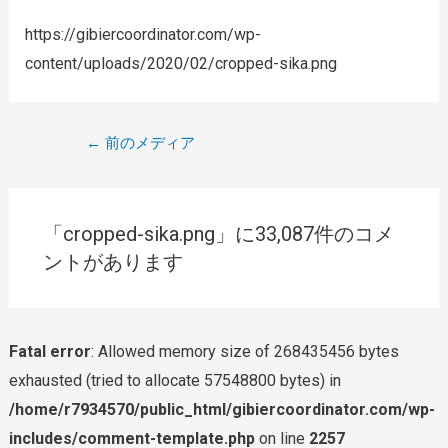
https://gibiercoordinator.com/wp-
content/uploads/2020/02/cropped-sika.png
←
前のメディア
「cropped-sika.png」に33,087件のコメ
ントがあります
Fatal error
: Allowed memory size of 268435456 bytes
exhausted (tried to allocate 57548800 bytes) in
/home/r7934570/public_html/gibiercoordinator.com/wp-
includes/comment-template.php
on line
2257